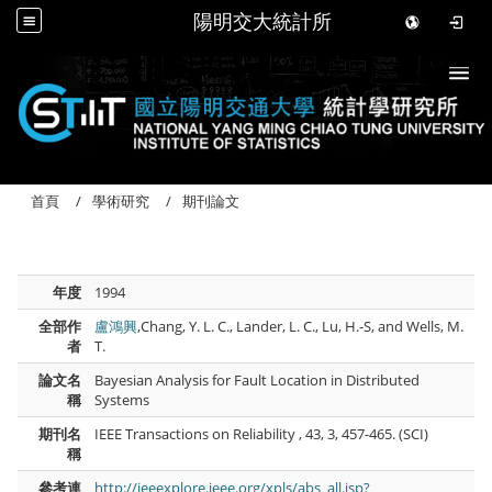
陽明交大統計所
Togg
首頁
學術研究
期刊論文
年度
1994
全部作
盧鴻興
,Chang, Y. L. C., Lander, L. C., Lu, H.-S, and Wells, M.
者
T.
論文名
Bayesian Analysis for Fault Location in Distributed
稱
Systems
期刊名
IEEE Transactions on Reliability , 43, 3, 457-465. (SCI)
稱
參考連
http://ieeexplore.ieee.org/xpls/abs_all.jsp?