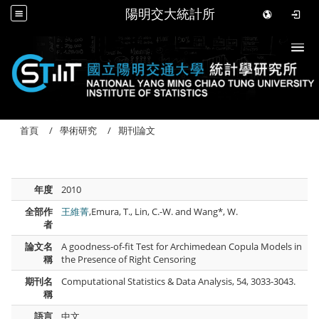
陽明交大統計所
Togg
首頁
學術研究
期刊論文
年度
2010
全部作
王維菁
,Emura, T., Lin, C.-W. and Wang*, W.
者
論文名
A goodness-of-fit Test for Archimedean Copula Models in
稱
the Presence of Right Censoring
期刊名
Computational Statistics & Data Analysis, 54, 3033-3043.
稱
語言
中文