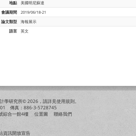
地點
美國明尼蘇達
會議期間
2019/06/18-21
論文類型
海報展示
語言
英文
學研究所© 2026，請詳見
使用規則
。
01 傳真：886-3-5728745
01號綜合一館4樓
位置圖
聯絡我們
站資訊開放宣告