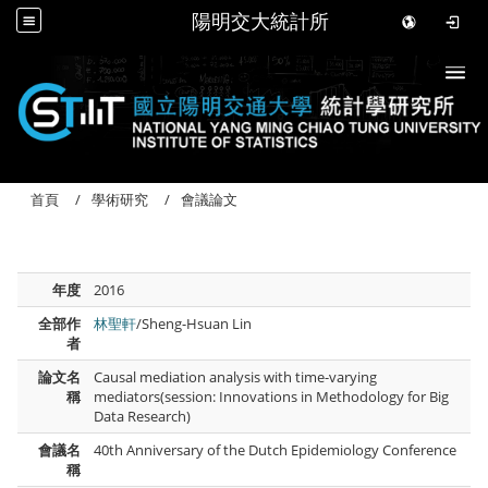
陽明交大統計所
Togg
首頁
學術研究
會議論文
年度
2016
全部作
林聖軒
/Sheng-Hsuan Lin
者
論文名
Causal mediation analysis with time-varying
稱
mediators(session: Innovations in Methodology for Big
Data Research)
會議名
40th Anniversary of the Dutch Epidemiology Conference
稱