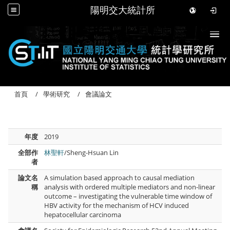
陽明交大統計所
Togg
首頁
學術研究
會議論文
年度
2019
全部作
林聖軒
/Sheng-Hsuan Lin
者
論文名
A simulation based approach to causal mediation
稱
analysis with ordered multiple mediators and non-linear
outcome – investigating the vulnerable time window of
HBV activity for the mechanism of HCV induced
hepatocellular carcinoma