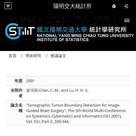
陽明交大統計所
Togg
首頁
學術研究
會議論文
年度
2001
全部作
盧鴻興
,Chen, C.-M., and Lu, H. H.-S.
者
論文名
"Sonographic Tumor Boundary Detection for Image-
稱
Guided Brain Surgery", The 5th World Multi-Conference
on Systemics, Cybernetics and Informatics (SCI 2001),
Vol. XIII, Part II, 339-344.