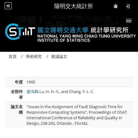
陽明交大統計所
Togg
首頁
學術研究
會議論文
年度
1995
全部作
盧鴻興
,Lu, H. H.-S., and Chang, Y. L. C.
者
論文名
"Issues in the Assignment of Fault Diagnosis Time for
稱
Responsive Computing Systems", Proceedings of ISSAT
International Conference of Reliability and Quality in
Design, 238-242, Orlando , Florida.