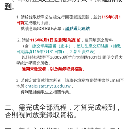
到
。
1. 請於錄取榜單公告後先行回覆就讀意願，並於
115年6月1
日前
完成報到手續。
就讀意願GOOGLE表單：
請點選此連結
2. 請於
115年6月1日[以郵戳為憑]前
，
連同填寫之資料
（含
1.繳交畢業證書（正本），應屆生繳交切結書（補繳
日期請填115年7月31日前）、2.新生資料表
），
以限時掛號寄至300093新竹市大學路1001號 陽明交通大
學統計學研究所收。
逾期未繳交者，以放棄錄取資格論。
3. 若確定放棄就讀本所者，請務必填寫放棄聲明書並Email至
本所
chtai@stat.nycu.edu.tw
，
俾利遞補備取生之相關作業。
二、需完成全部流程，才算完成報到，
否則視同放棄錄取資格。