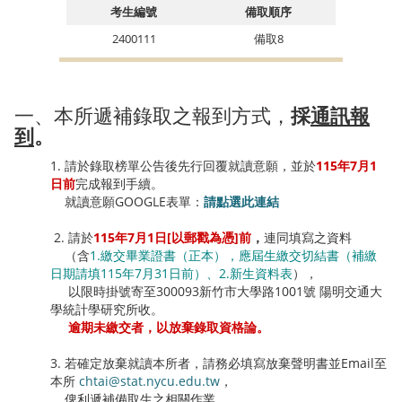
考生編號
備取順序
2400111
備取8
一、本所遞補錄取之報到方式，
採
通訊報
到
。
1. 請於錄取榜單公告後先行回覆就讀意願，並於
115年7月1
日前
完成報到手續。
就讀意願GOOGLE表單：
請點選此連結
2. 請於
115年7月1日[以郵戳為憑]前
，
連同填寫之資料
（含
1.繳交畢業證書（正本），應屆生繳交切結書（補繳
日期請填115年7月31日前）、2.新生資料表
），
以限時掛號寄至300093新竹市大學路1001號 陽明交通大
學統計學研究所收。
逾期未繳交者，以放棄錄取資格論。
3. 若確定放棄就讀本所者，請務必填寫放棄聲明書並Email至
本所
chtai@stat.nycu.edu.tw
，
俾利遞補備取生之相關作業。