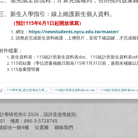
三、新生入學指引：線上維護新生個人資料。
（預計115年6月1日起開放填寫）
1. 網址：
https://newstudents.nycu.edu.tw/master/
2. 請務必完成新生資料維護，上傳照片，並按下確認鍵，才完成
附件檔案：
新生資料表：115統計所新生資料表doc、115統計所新生資料表od
115切結書（學位證書補繳日期為115年7月31日前，逾期未補繳
115放棄聲明書
115學年度_碩士班考試入學_遞補錄取報到須知_1150511公告.pdf
115統計所新生資料表odt.odt
115統計所新生資料表doc.d
學研究所© 2026，請詳見
使用規則
。
01 傳真：886-3-5728745
01號綜合一館4樓
位置圖
聯絡我們