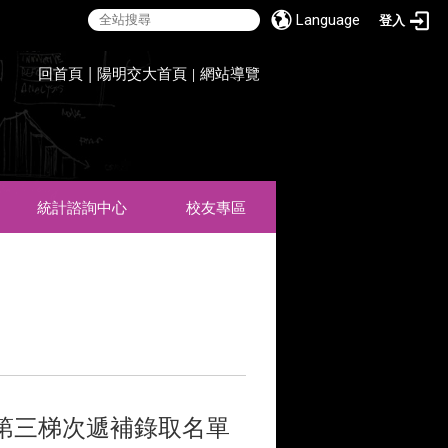
Language
登入
:::
回首頁
|
陽明交大首頁
網站導覽
|
統計諮詢中心
校友專區
第三梯次遞補錄取名單