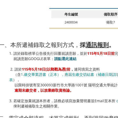
考生編號
備取順序
2400034
備取7
一、本所遞補錄取之報到方式，
採
通訊報到
。
1. 請於錄取榜單公告後先行回覆就讀意願，並於
115年5月18日前
就讀意願GOOGLE表單：
請點選此連結
2. 請於
115年5月18日[以郵戳為憑]前
，
連同填寫之資料
（含
1.繳交畢業證書（正本），應屆生繳交切結書（補繳日期請填1
表
），
以限時掛號寄至300093新竹市大學路1001號 陽明交通大學統
逾期未繳交者，以放棄錄取資格論。
3. 若確定放棄就讀本所者，請務必填寫放棄聲明書並Email至本所
俾利遞補備取生之相關作業。
二、需完成全部流程，才算完成報到，否則視同放棄