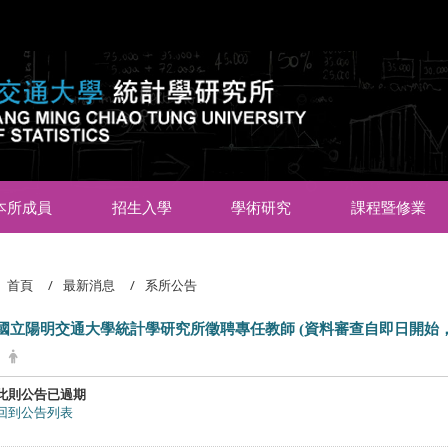
:::
本所成員
招生入學
學術研究
課程暨修業
首頁
最新消息
系所公告
國立陽明交通大學統計學研究所徵聘專任教師 (資料審查自即日開始
此則公告已過期
回到公告列表