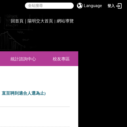
Language
登入
:::
回首頁
|
陽明交大首頁
網站導覽
|
統計諮詢中心
校友專區
，直至聘到適合人選為止)