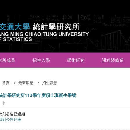
:::
本所成員
招生入學
學術研究
課程暨修業
首頁
最新消息
招生訊息
統計學研究所113學年度碩士班新生學號
此則公告已過期
回到公告列表