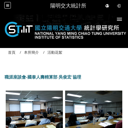
陽明交大統計所
Togg
首頁
本所簡介
活動花絮
職涯座談會-國泰人壽精算部 吳俊宏 協理