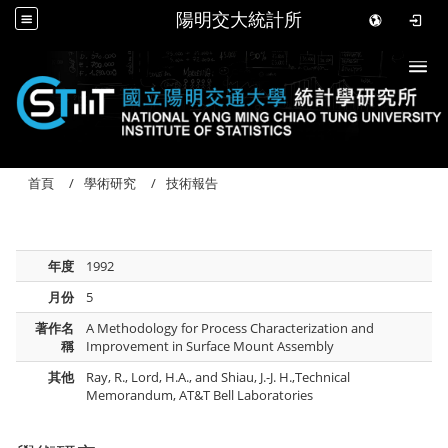
陽明交大統計所
Togg
首頁
學術研究
技術報告
年度
1992
月份
5
著作名
A Methodology for Process Characterization and
稱
Improvement in Surface Mount Assembly
其他
Ray, R., Lord, H.A., and Shiau, J.-J. H.,Technical
Memorandum, AT&T Bell Laboratories