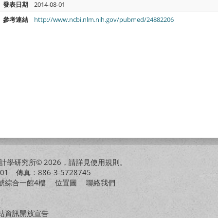
發表日期
2014-08-01
參考連結
http://www.ncbi.nlm.nih.gov/pubmed/24882206
學研究所© 2026，請詳見
使用規則
。
01 傳真：886-3-5728745
01號綜合一館4樓
位置圖
聯絡我們
站資訊開放宣告