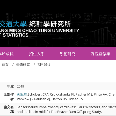
:::
本所成員
招生入學
學術研究
課程暨修業
首頁
學術研究
期刊論文
年度
2019
全部作
黃冠華
,Schubert CR*, Cruickshanks KJ, Fischer ME, Pinto AA, Chen
者
Pankow JS, Paulsen AJ, Dalton DS, Tweed TS
論文名
Sensorineural impairments, cardiovascular risk factors, and 10-Y
稱
and decline in midlife: The Beaver Dam Offspring Study.