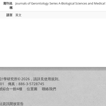
期刊名
Journals of Gerontology Series A-Biological Sciences and Medical
稱
語言
英文
學研究所© 2026，請詳見
使用規則
。
01 傳真：886-3-5728745
01號綜合一館4樓
位置圖
聯絡我們
站資訊開放宣告