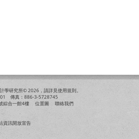
學研究所© 2026，請詳見
使用規則
。
01 傳真：886-3-5728745
01號綜合一館4樓
位置圖
聯絡我們
站資訊開放宣告