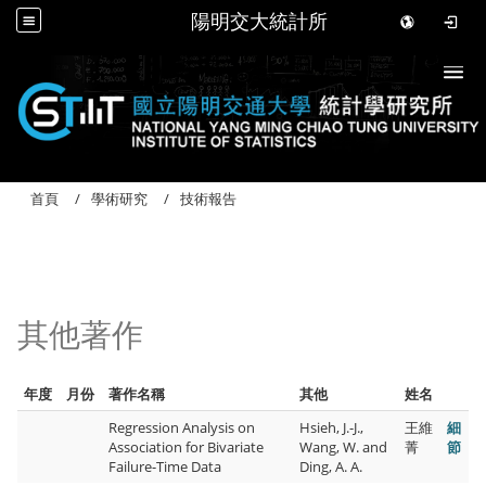
陽明交大統計所
Togg
首頁
學術研究
技術報告
其他著作
年度
月份
著作名稱
其他
姓名
Regression Analysis on
Hsieh, J.-J.,
王維
細
Association for Bivariate
Wang, W. and
菁
節
Failure-Time Data
Ding, A. A.