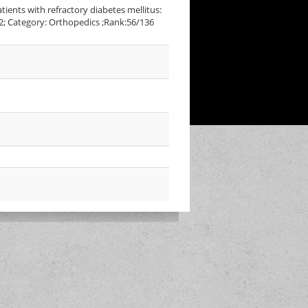
atients with refractory diabetes mellitus:
.2; Category: Orthopedics ;Rank:56/136