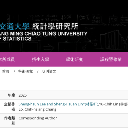
:::
本所成員
招生入學
學術研究
課程暨修業
首頁
學術研究
期刊論文
年度
2025
全部作
Sheng-hsun Lee and Sheng-Hsuan Lin*(林聖軒)
,Yu-Chih Lin (林郁智
者
Lo, Chih-hsiang Chang
作者類
Corresponding Author
別