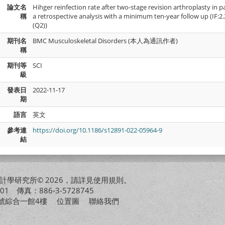
論文名
Hihger reinfection rate after two-stage revision arthroplasty in p
稱
a retrospective analysis with a minimum ten-year follow up (IF:2
(Q2))
期刊名
BMC Musculoskeletal Disorders (本人為通訊作者)
稱
期刊等
SCI
級
發表日
2022-11-17
期
語言
英文
參考連
https://doi.org/10.1186/s12891-022-05964-9
結
學研究所© 2026，請詳見
使用規則
。
01 傳真：886-3-5728745
01號綜合一館4樓
位置圖
聯絡我們