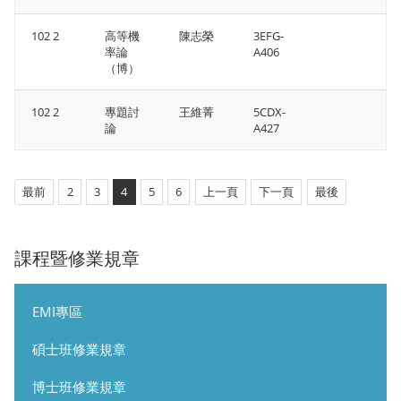
102 2
高等機
陳志榮
3EFG-
率論
A406
（博）
102 2
專題討
王維菁
5CDX-
論
A427
最前
2
3
4
5
6
上一頁
下一頁
最後
課程暨修業規章
EMI專區
碩士班修業規章
博士班修業規章