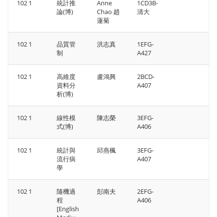
102 1
統計推
Anne
1CD3B-
論(博)
Chao 趙
清大
蓮菊
102 1
品質管
洪志真
1EFG-
制
A427
102 1
高維度
盧鴻興
2BCD-
資料分
A407
析(博)
102 1
線性模
陳志榮
3EFG-
式(博)
A406
102 1
統計與
邱燕楓
3EFG-
流行病
A407
學
102 1
隨機過
彭南夫
2EFG-
程
A406
[English