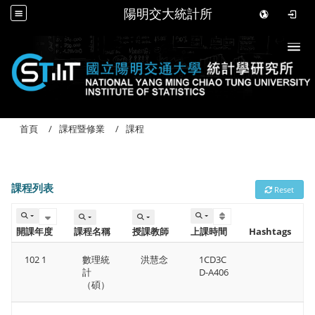
陽明交大統計所
Togg
首頁
課程暨修業
課程
課程列表
Reset
開課年度
課程名稱
授課教師
上課時間 
Hashtags
102 1
數理統
洪慧念
1CD3C
計
D-A406
（碩）