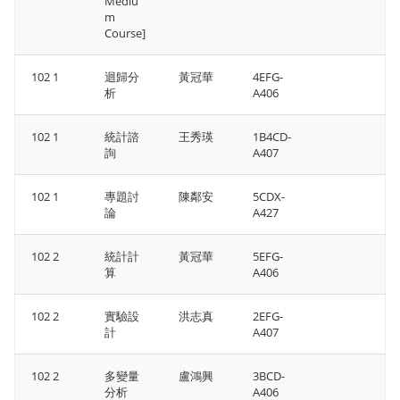
Mediu
m
Course]
102 1
迴歸分
黃冠華
4EFG-
析
A406
102 1
統計諮
王秀瑛
1B4CD-
詢
A407
102 1
專題討
陳鄰安
5CDX-
論
A427
102 2
統計計
黃冠華
5EFG-
算
A406
102 2
實驗設
洪志真
2EFG-
計
A407
102 2
多變量
盧鴻興
3BCD-
分析
A406