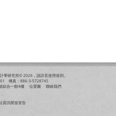
學研究所© 2026，請詳見
使用規則
。
01 傳真：886-3-5728745
01號綜合一館4樓
位置圖
聯絡我們
站資訊開放宣告