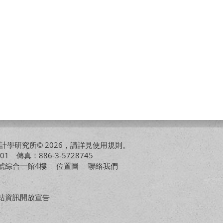
學研究所© 2026，請詳見
使用規則
。
01 傳真：886-3-5728745
01號綜合一館4樓
位置圖
聯絡我們
站資訊開放宣告